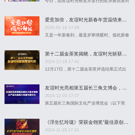
今日，由友谊时光研发并发行的欢乐厨房派对
手游《暴吵萌厨》全平台正式公测。
爱意加倍，友谊时光新春年货温情来袭！
2025-01-16 17:49
又是一年新春到，最是岁寒情暖时。值此新春
佳节来临之际，为感谢每一位伙伴过去一年的
辛勤耕耘，友谊时光带着满满的爱与祝福，为
第十二届金茶奖揭晓，友谊时光斩获两项大奖
大家精心准备了一份别样的新春年货，共享属
2024-12-18 17:41
于时光人的年味盛宴。
12月17日，第十二届金茶奖评选结果正式出
炉，友谊时光斩获两项大奖。
友谊时光亮相第五届长三角文博会，以产品为媒助力传播中国文化
2024-12-03 17:27
第五届长三角国际文化产业博览会（以下简
称：长三角文博会）在上海国家会展中心圆满
举行。友谊时光携旗下热门产品《浮生忆玲
《浮生忆玲珑》荣获金翎奖“最佳原创移动游戏”
珑》《浮生为卿歌》《凌云诺》《墨剑江湖》
2024-11-29 17:15
等亮相江苏展区。