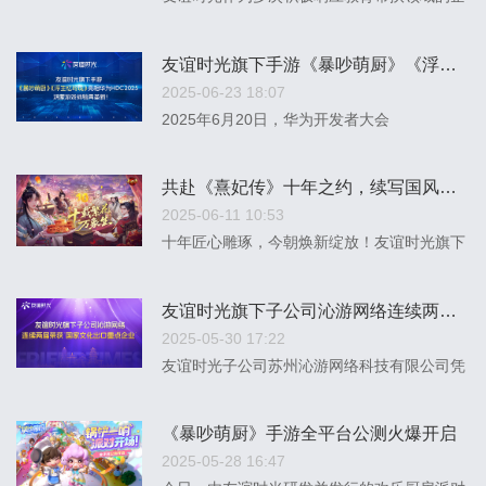
业代表，本次活动为孩子们捐赠了数套多功能
打印机及YOOE古风灵宠盲盒。
友谊时光旗下手游《暴吵萌厨》《浮生忆玲珑》亮相华为HDC2025
2025-06-23 18:07
2025年6月20日，华为开发者大会
2025（HDC 2025）正式拉开帷幕。友谊时光
旗下欢乐厨房派对手游《暴吵萌厨》以及古风
共赴《熹妃传》十年之约，续写国风手游传奇新章！
甜宠探案手游《浮生忆玲珑》，在鸿蒙游戏展
2025-06-11 10:53
区精彩亮相。
十年匠心雕琢，今朝焕新绽放！友谊时光旗下
古风手游《熹妃传》十周年庆典今日盛大启
幕！
友谊时光旗下子公司沁游网络连续两届荣获“国家文化出口重点企业”
2025-05-30 17:22
友谊时光子公司苏州沁游网络科技有限公司凭
借突出的文化创新实力和优异的国际市场开拓
成果，再次成功入选“国家文化出口重点企
《暴吵萌厨》手游全平台公测火爆开启
业”。友谊时光旗下产品《浮生忆玲珑》手游
2025-05-28 16:47
同步获评“国家文化出口重点项目”。