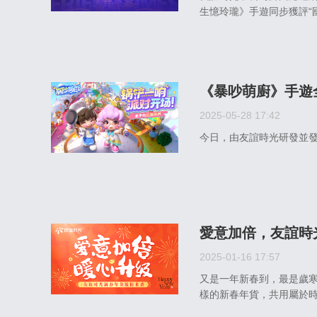
生憶玲瓏》手遊同步獲評“
《暴吵萌廚》手遊
2025-05-28 17:42
今日，由友誼時光研發並
愛意加倍，友誼時
2025-01-16 17:57
又是一年新春到，最是歲
樣的新春年貨，共用屬於