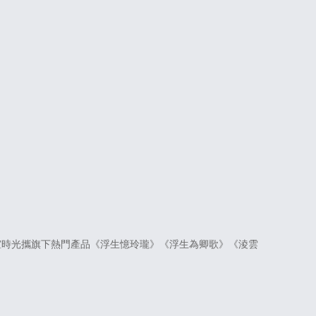
誼時光攜旗下熱門產品《浮生憶玲瓏》《浮生為卿歌》《淩雲