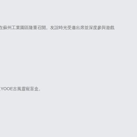
態大會在蘇州工業園區隆重召開。友誼時光受邀出席並深度參與遊戲
YOOE古風靈寵盲盒。