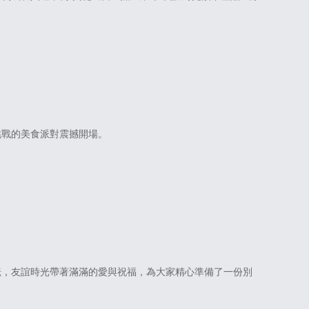
挑戰的美食派對震撼開場。
耘，友誼時光帶著滿滿的愛與祝福，為大家精心準備了一份別