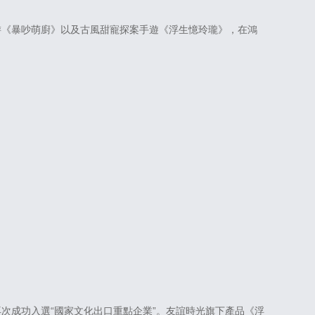
派對手游《暴吵萌廚》以及古風甜寵探案手遊《浮生憶玲瓏》，在鴻
次成功入選“國家文化出口重點企業”。友誼時光旗下產品《浮