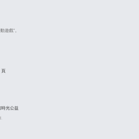
動遊戲”。
0 頁
誼時光公益
.