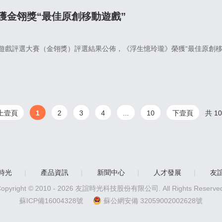
獲金翎獎“最佳原創移動遊戲”
優秀遊戲評選大賽（金翎獎）評選結果公佈，《浮生憶玲瓏》榮獲“最佳原創移
上壹頁
1
2
3
4
...
10
下壹頁
共 1
時光
|
產品資訊
|
新聞中心
|
人才發展
|
友
opyright © 2010 -
2026
友誼時光科技股份有限公司. All Rights Reserved
蘇ICP備16004328號
蘇公網安備 32059002002628號