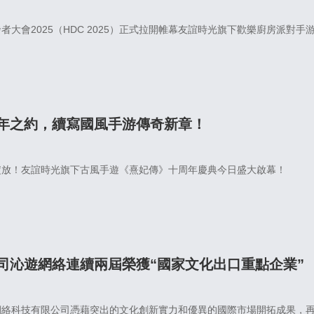
開發者大會2025（HDC 2025）正式拉開帷幕友誼時光旗下歡樂廚房
年之約，續寫國風手游傳奇新章！
綻放！友誼時光旗下古風手遊《熹妃傳》十周年慶典今日盛大啟幕！
司沁遊網絡連續兩屆榮獲“國家文化出口重點企業”
絡科技有限公司憑藉突出的文化創新實力和優異的國際市場開拓成果，再