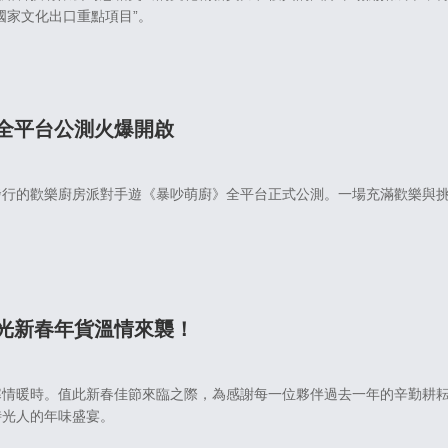
國家文化出口重點項目”。
全平台公測火爆開啟
發行的歡樂廚房派對手遊《暴吵萌廚》全平台正式公測。一場充滿歡樂與
光新春年貨溫情來襲！
寒情暖時。值此新春佳節來臨之際，為感謝每一位夥伴過去一年的辛勤耕
時光人的年味盛宴。