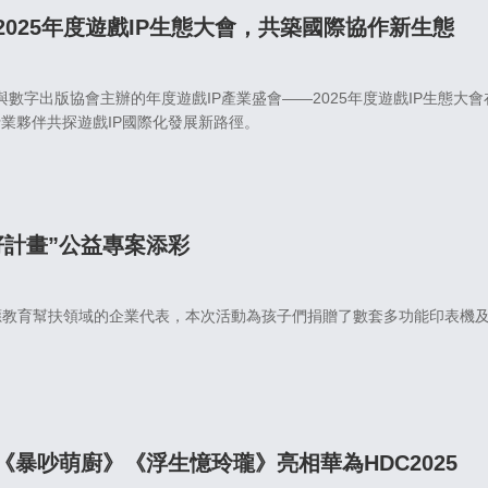
025年度遊戲IP生態大會，共築國際協作新生態
音像與數字出版協會主辦的年度遊戲IP產業盛會——2025年度遊戲IP生
行業夥伴共探遊戲IP國際化發展新路徑。
籽計畫”公益專案添彩
教育幫扶領域的企業代表，本次活動為孩子們捐贈了數套多功能印表機及
暴吵萌廚》《浮生憶玲瓏》亮相華為HDC2025