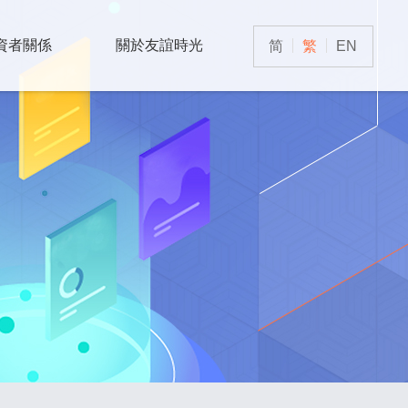
資者關係
關於友誼時光
简
繁
EN